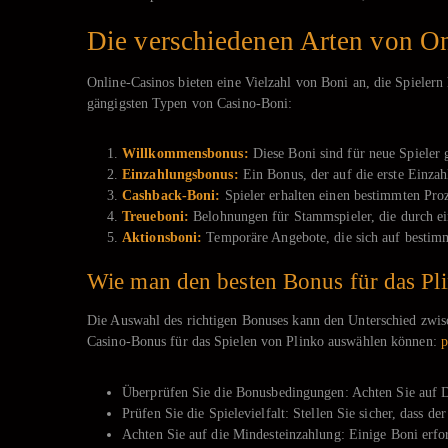
Die verschiedenen Arten von O
Online-Casinos bieten eine Vielzahl von Boni an, die Spielern
gängigsten Typen von Casino-Boni:
Willkommensbonus:
Diese Boni sind für neue Spieler 
Einzahlungsbonus:
Ein Bonus, der auf die erste Einzah
Cashback-Boni:
Spieler erhalten einen bestimmten Proz
Treueboni:
Belohnungen für Stammspieler, die durch ei
Aktionsboni:
Temporäre Angebote, die sich auf bestimm
Wie man den besten Bonus für das Pli
Die Auswahl des richtigen Bonuses kann den Unterschied zwisc
Casino-Bonus für das Spielen von Plinko auswählen können:
p
Überprüfen Sie die Bonusbedingungen: Achten Sie auf D
Prüfen Sie die Spielevielfalt: Stellen Sie sicher, dass 
Achten Sie auf die Mindesteinzahlung: Einige Boni erfo