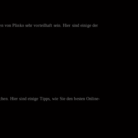
 von Plinko sehr vorteilhaft sein. Hier sind einige der
hen. Hier sind einige Tipps, wie Sie den besten Online-