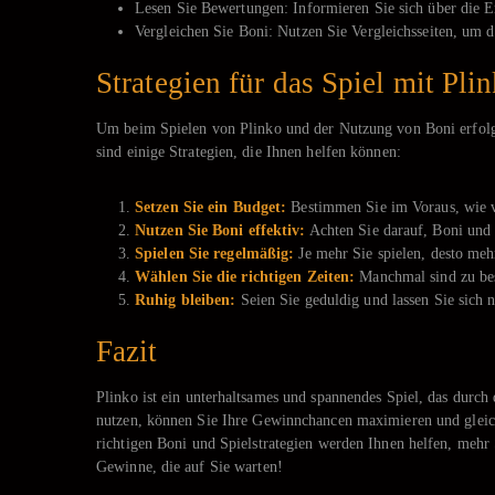
Lesen Sie Bewertungen: Informieren Sie sich über die E
Vergleichen Sie Boni: Nutzen Sie Vergleichsseiten, um d
Strategien für das Spiel mit Pl
Um beim Spielen von Plinko und der Nutzung von Boni erfolgrei
sind einige Strategien, die Ihnen helfen können:
Setzen Sie ein Budget:
Bestimmen Sie im Voraus, wie vie
Nutzen Sie Boni effektiv:
Achten Sie darauf, Boni und 
Spielen Sie regelmäßig:
Je mehr Sie spielen, desto meh
Wählen Sie die richtigen Zeiten:
Manchmal sind zu bes
Ruhig bleiben:
Seien Sie geduldig und lassen Sie sich 
Fazit
Plinko ist ein unterhaltsames und spannendes Spiel, das durch
nutzen, können Sie Ihre Gewinnchancen maximieren und gleichz
richtigen Boni und Spielstrategien werden Ihnen helfen, mehr 
Gewinne, die auf Sie warten!