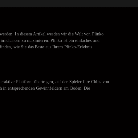
 werden. In diesem Artikel werden wir die Welt von Plinko
innchancen zu maximieren. Plinko ist ein einfaches und
sfinden, wie Sie das Beste aus Ihrem Plinko-Erlebnis
eraktive Plattform übertragen, auf der Spieler ihre Chips von
lich in entsprechenden Gewinnfeldern am Boden. Die