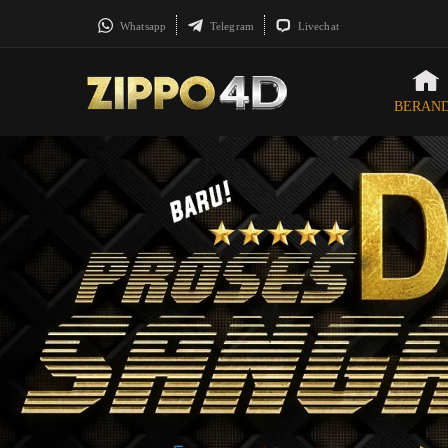
Whatsapp
Telegram
Livechat
BERAN