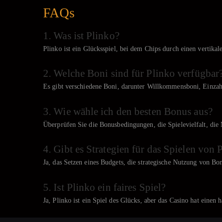
FAQs
1. Was ist Plinko?
Plinko ist ein Glücksspiel, bei dem Chips durch einen vertika
2. Welche Boni sind für Plinko verfügbar
Es gibt verschiedene Boni, darunter Willkommensboni, Einza
3. Wie wähle ich den besten Bonus aus?
Überprüfen Sie die Bonusbedingungen, die Spielevielfalt, die
4. Gibt es Strategien für das Spielen von 
Ja, das Setzen eines Budgets, die strategische Nutzung von Bo
5. Ist Plinko ein faires Spiel?
Ja, Plinko ist ein Spiel des Glücks, aber das Casino hat eine