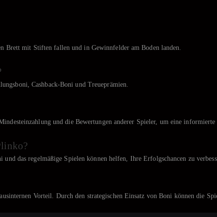
len Brett mit Stiften fallen und in Gewinnfelder am Boden landen.
?
hlungsboni, Cashback-Boni und Treueprämien.
 Mindesteinzahlung und die Bewertungen anderer Spieler, um eine informierte 
Plinko?
ni und das regelmäßige Spielen können helfen, Ihre Erfolgschancen zu verbess
n hausinternen Vorteil. Durch den strategischen Einsatz von Boni können die S