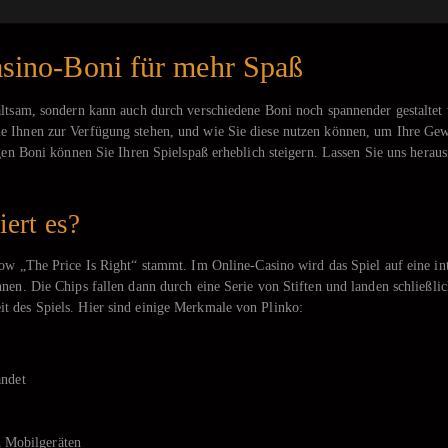
asino-Boni für mehr Spaß
haltsam, sondern kann auch durch verschiedene Boni noch spannender gestaltet
ie Ihnen zur Verfügung stehen, und wie Sie diese nutzen können, um Ihre Gew
igen Boni können Sie Ihren Spielspaß erheblich steigern. Lassen Sie uns herau
iert es?
how „The Price Is Right“ stammt. Im Online-Casino wird das Spiel auf eine int
önnen. Die Chips fallen dann durch eine Serie von Stiften und landen schließ
t des Spiels. Hier sind einige Merkmale von Plinko:
andet
h Mobilgeräten