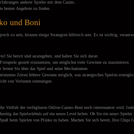
rfahrungen anderer Spieler mit dem Casino.
ie besten Angebote zu finden.
inko und Boni
ch zu sein, können einige Strategien hilfreich sein. Es ist wichtig, verantw
l Sie bereit sind auszugeben, und halten Sie sich daran.
Freispiele gezielt einzusetzen, um möglichst viele Gewinne zu maximieren.
r lernen Sie über das Spiel und seine Mechanismen.
timmten Zeiten höhere Gewinne möglich, was strategisches Spielen ermöglic
nicht von Verlusten entmutigen.
 die Vielfalt der verfügbaren Online-Casino-Boni noch interessanter wird. Ind
eitig das Spielerlebnis auf ein neues Level heben. Ob Sie ein neuer Spieler
Spaß beim Spielen von Plinko zu haben. Machen Sie sich bereit, Ihre Chips f