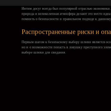
Интим досуг всегда был популярной отраслью экономики. 
природа и великолепная атмосфера делают это место иде
помнить о безопасности и правильном подходе к данному
Распространенные риски и оп
Первым шагом к безопасному выбору шлюхи является ос
но и о возможности попасть в ловушку преступного элем
выборе шлюхи для свидания.