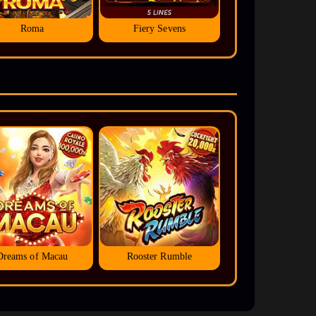
Roma
Fiery Sevens
Dreams of Macau
Rooster Rumble