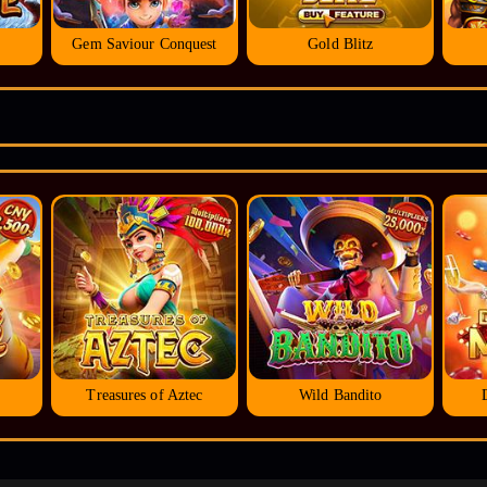
Gem Saviour Conquest
Gold Blitz
Treasures of Aztec
Wild Bandito