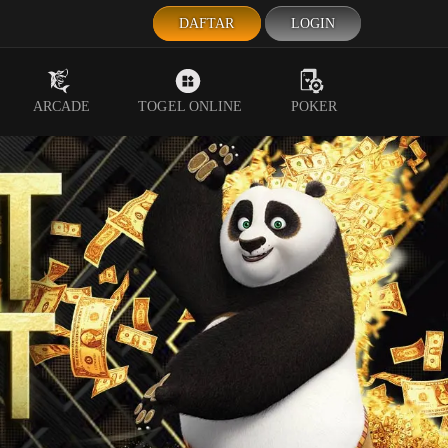
DAFTAR
LOGIN
ARCADE
TOGEL ONLINE
POKER