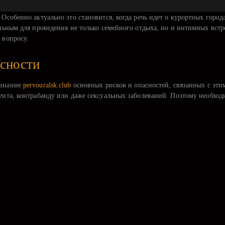
Особенно актуально это становится, когда речь идет о курортных город
альным для проведения не только семейного отдыха, но и интимных вст
 вопросу.
асности
ознание
pervouralsk.club
основных рисков и опасностей, связанных с этим
ента, контрабанду или даже сексуальных заболеваний. Поэтому необход