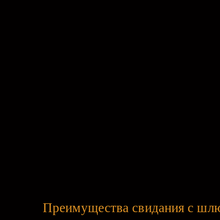
Преимущества свидания с шл