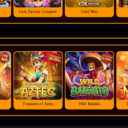
Gem Saviour Conquest
Gold Blitz
Treasures of Aztec
Wild Bandito