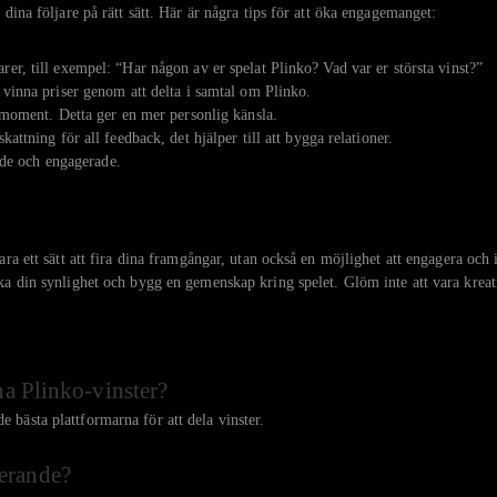
 dina följare på rätt sätt. Här är några tips för att öka engagemanget:
r, till exempel: “Har någon av er spelat Plinko? Vad var er största vinst?”
 vinna priser genom att delta i samtal om Plinko.
lmoment. Detta ger en mer personlig känsla.
attning för all feedback, det hjälper till att bygga relationer.
rade och engagerade.
bara ett sätt att fira dina framgångar, utan också en möjlighet att engagera oc
öka din synlighet och bygg en gemenskap kring spelet. Glöm inte att vara kreat
ina Plinko-vinster?
 bästa plattformarna för att dela vinster.
gerande?