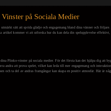
s Vinster på Sociala Medier
tt utmärkt sätt att sprida glädje och engagemang bland dina vänner och följare
na artikel kommer vi att utforska hur du kan dela din spelupplevelse effektivt, 
a dina Plinko-vinster på sociala medier. För det första kan det hjälpa dig att 
rera andra att prova spelet, vilket kan leda till mer engagemang och interakti
en och ta del av andras framgångar kan skapa en positiv atmosfär. Här är några