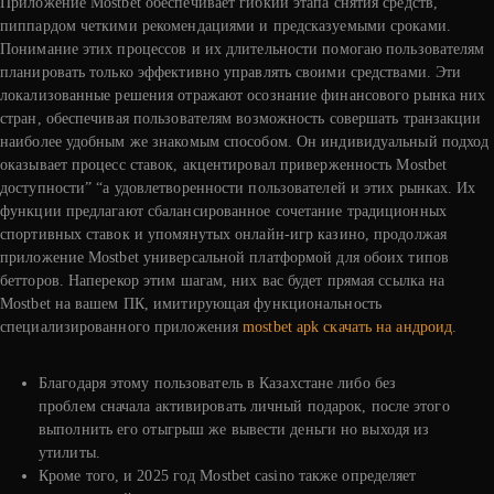
Приложение Mostbet обеспечивает гибкий этапа снятия средств,
пиппардом четкими рекомендациями и предсказуемыми сроками.
Понимание этих процессов и их длительности помогаю пользователям
планировать только эффективно управлять своими средствами. Эти
локализованные решения отражают осознание финансового рынка них
стран, обеспечивая пользователям возможность совершать транзакции
наиболее удобным же знакомым способом. Он индивидуальный подход
оказывает процесс ставок, акцентировал приверженность Mostbet
доступности” “а удовлетворенности пользователей и этих рынках. Их
функции предлагают сбалансированное сочетание традиционных
спортивных ставок и упомянутых онлайн-игр казино, продолжая
приложение Mostbet универсальной платформой для обоих типов
бетторов. Наперекор этим шагам, них вас будет прямая ссылка на
Mostbet на вашем ПК, имитирующая функциональность
специализированного приложения
mostbet apk скачать на андроид
.
Благодаря этому пользователь в Казахстане либо без
проблем сначала активировать личный подарок, после этого
выполнить его отыгрыш же вывести деньги но выходя из
утилиты.
Кроме того, и 2025 год Mostbet casino также определяет