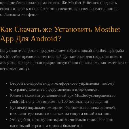
приспособлена платформа ставок. Же Mostbet Узбекистан сделать
ставки и играть в онлайн-казино невозможно непосредственно на
мобильном телефоне.
Как Скачать же Установить Mostbet
App Для Android?
Вы увидите запроса с предложением забрать новый mostbet. apk файл.
БК Мостбет предоставляет полный функционал для создания нового
аккаунта. Процесс регистрации интуитивно понятен же занимает всего
несколько минут.
Второй понадобится для комфортного управления, потому
что равно элементы представлены и виде кнопок.
Клиент, скачивая установочный apk Mostbet усовершенство
Android, получает вправе на 100 бесплатных вращений!
Букмекер оправдает ожидания большинства пользователей,
них заинтересованы в ставках на спорт а онлайн казино.
Это удобно, потому что экран значительно отличается ото
настольной версии, а мышки больше ни.