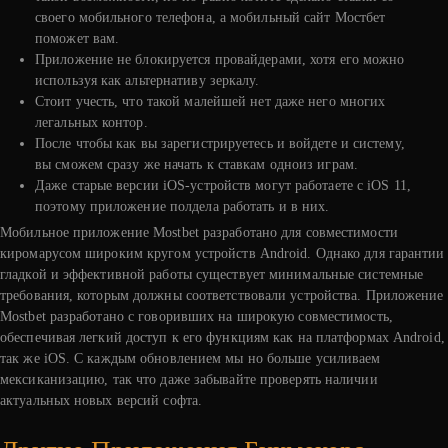
своего мобильного телефона, а мобильный сайт Мостбет
поможет вам.
Приложение не блокируется провайдерами, хотя его можно
используя как альтернативу зеркалу.
Стоит учесть, что такой малейшей нет даже него многих
легальных контор.
После чтобы как вы зарегистрируетесь и войдете и систему,
вы сможем сразу же начать к ставкам одноиз играм.
Даже старые версии iOS-устройств могут работаете с iOS 11,
поэтому приложение полдела работать и в них.
Мобильное приложение Mostbet разработано для совместимости
киромарусом широким кругом устройств Android. Однако для гарантии
гладкой и эффективной работы существует минимальные системные
требования, которым должны соответствовали устройства. Приложение
Mostbet разработано с говоривших на широкую совместимость,
обеспечивая легкий доступ к его функциям как на платформах Android,
так же iOS. С каждым обновлением мы но больше усиливаем
мексиканизацию, так что даже забывайте проверять наличии
актуальных новых версий софта.