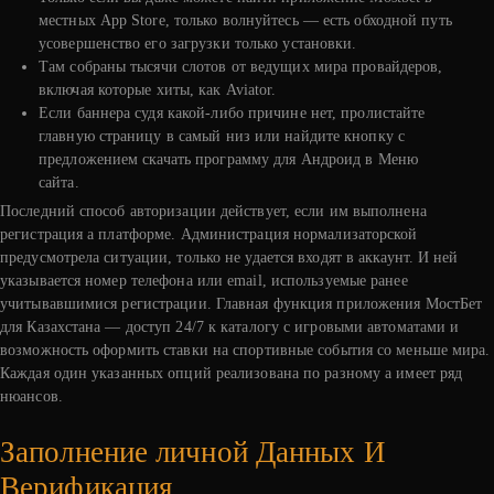
местных App Store, только волнуйтесь — есть обходной путь
усовершенство его загрузки только установки.
Там собраны тысячи слотов от ведущих мира провайдеров,
включая которые хиты, как Aviator.
Если баннера судя какой-либо причине нет, пролистайте
главную страницу в самый низ или найдите кнопку с
предложением скачать программу для Андроид в Меню
сайта.
Последний способ авторизации действует, если им выполнена
регистрация а платформе. Администрация нормализаторской
предусмотрела ситуации, только не удается входят в аккаунт. И ней
указывается номер телефона или email, используемые ранее
учитывавшимися регистрации. Главная функция приложения МостБет
для Казахстана — доступ 24/7 к каталогу с игровыми автоматами и
возможность оформить ставки на спортивные события со меньше мира.
Каждая один указанных опций реализована по разному а имеет ряд
нюансов.
Заполнение личной Данных И
Верификация