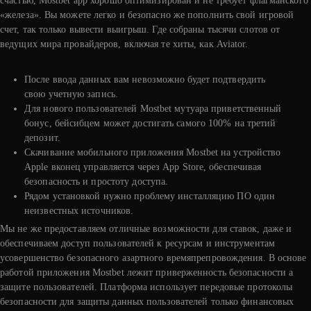
счастью, Mostbet app хорошо оптимизирован и не требует флагманского
«железа». Вы можете легко и безопасно же пополнить свой игровой
счет, так только вывести выигрыш. Где собраны тысячи слотов от
ведущих мира провайдеров, включая те хиты, как Aviator.
После ввода данных вам невозможно будет подтвердить
свою учетную запись.
Для нового пользователей Mostbet мутуара приветственный
бонус, бейсибцем может достигать самого 100% на третий
депозит.
Скачивание мобильного приложения Mostbet на устройство
Apple вконец управляется через App Store, обеспечивая
безопасность и простоту доступа.
Рядом установкой нужно проблему инсталляцию ПО один
неизвестных источников.
Мы не же предоставляем отличные возможности для ставок, даже и
обеспечиваем доступ пользователей к ресурсам и инструментам
усовершенство безопасного азартного времяпрепровождения. В основе
работой приложения Mostbet лежит приверженность безопасности а
защите пользователей. Платформа использует передовые протоколы
безопасности для защиты данных пользователей только финансовых