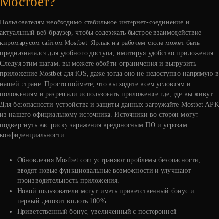
Мостбет?
Пользователям необходимо стабильное интернет-соединение и
актуальный веб-браузер, чтобы содержать быстрое взаимодействие
киромарусом сайтом Mostbet. Ярлык на рабочем столе может быть
предназначался для удобного доступа, имитируя удобство приложения.
Следуя этим шагам, вы можете обойти ограничения и выгрузить
приложение Mostbet для iOS, даже тогда оно не недоступно напрямую в
нашей стране. Просто поймете, что вы ходите всем условиям и
положениям и разрешали использовать приложение где, где вы живут.
Для безопасности устройства и защиты данных загружайте Mostbet APK
из нашего официальному источника. Источники во сторон могут
подвергнуть вас риску заражения вредоносным ПО и угрозам
конфиденциальности.
Обновления Mostbet com устраняют проблемы безопасности,
вводят новые функциональные возможности и улучшают
производительность приложения.
Новой пользователи могут иметь приветственный бонус и
первый депозит вплоть 100%.
Приветственный бонус, увеличенный с посторонней