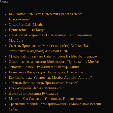
Content
Как Пополнить Счет И вывести Средства Через
Приложение?
Откройте Сайт Mostbet
Приветственный Бонус
эти Android Устройства Совместимы С Приложением
Мостбет?
Скачать Приложение Mostbet (мостбет) Official: Как
Установить а Андроид И Айфон В 2025
Mostbet официальным Сайт – проем На Мостбет Зеркало
Основные возможности Мобильного Приложения Mostbet
Заполнение личных Данных И Верификация
Пошаговая Инструкция По Загрузке Apk-файла
Как Скачать же Установить Mostbet App Для Android?
а Начать Использовать Приложение Mostbet?
Преимущества Игры а Мобильном”
Другие Приложения Букмекера
Mostbet: Как Скачать а Установить Приложение
Сравнение Мобильного Приложения И Мобильной Версии
Сайта