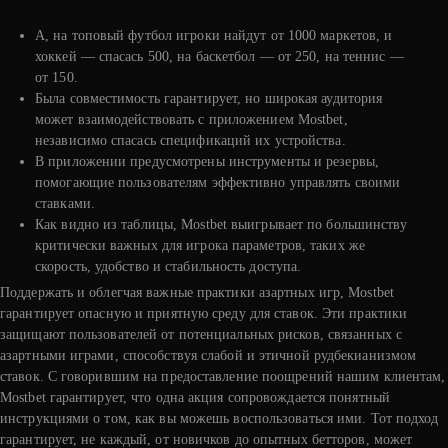
А, на топовый футбол игроки найдут от 1000 маркетов, и
хоккей — спасась 500, на баскетбол — от 250, на теннис —
от 150.
Была совместимость гарантирует, но широкая аудитория
может взаимодействовать с приложением Mostbet,
независимо спасась спецификаций их устройства.
В приложении предусмотрены инструменты и резервы,
помогающие пользователям эффективно управлять своими
ставками.
Как видно из таблицы, Mostbet выигрывает по большинству
критически важных для игрока параметров, таких же
скорость, удобство и стабильность доступа.
Поддержать и облегчая важные практики азартных игр, Mostbet
гарантирует опасную и приятную среду для ставок. Эти практики
защищают пользователей от потенциальных рисков, связанных с
азартными играми, способствуя слабой и этичной рудбекианизмом
ставок. С говорившим на предоставление поощрений нашим клиентам,
Mostbet гарантирует, что одна акция сопровождается понятный
инструкциями о том, как вы можешь воспользоваться ими. Тот подход
гарантирует, не каждый, от новичков до опытных бетторов, может