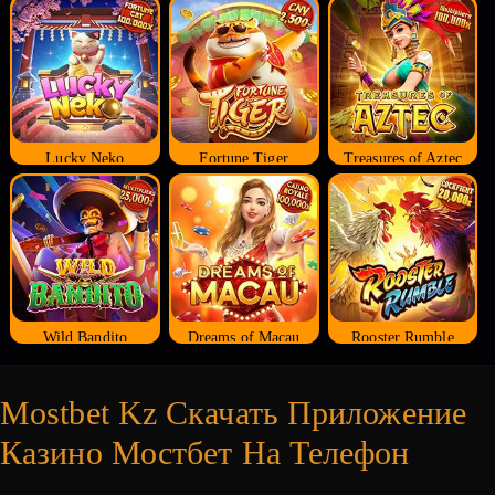
Lucky Neko
Fortune Tiger
Treasures of Aztec
Wild Bandito
Dreams of Macau
Rooster Rumble
Mostbet Kz Скачать Приложение
Казино Мостбет На Телефон