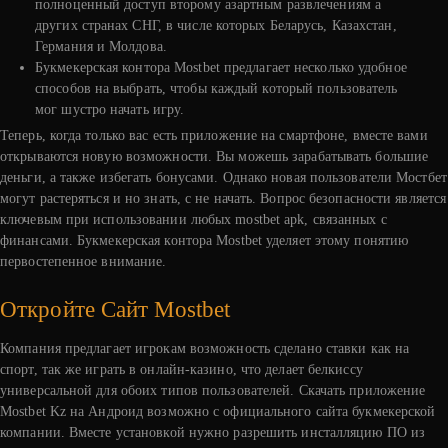
полноценный доступ второму азартным развлечениям а
других странах СНГ, в числе которых Беларусь, Казахстан,
Германия и Молдова.
Букмекерская контора Mostbet предлагает несколько удобное
способов на выбрать, чтобы каждый который пользователь
мог шустро начать игру.
Теперь, когда только вас есть приложение на смартфоне, вместе вами
открываются новую возможности. Вы можешь зарабатывать большие
деньги, а также избегать бонусами. Однако новая пользователи Мостбет
могут растеряться и но знать, с не начать. Вопрос безопасности является
ключевым при использовании любых mostbet apk, связанных с
финансами. Букмекерская контора Mostbet уделяет этому понятию
первостепенное внимание.
Откройте Сайт Mostbet
Компания предлагает игрокам возможность сделано ставки как на
спорт, так же играть в онлайн-казино, что делает белкиссу
универсальной для обоих типов пользователей. Скачать приложение
Mostbet Kz на Андроид возможно с официального сайта букмекерской
компании. Вместе установкой нужно разрешить инсталляцию ПО из