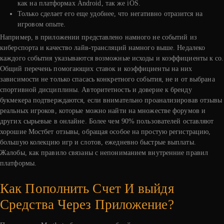
как на платформах Android, так же iOS.
Только сделает его еще удобнее, что негативно отразится на
игровом опыте.
Например, в приложении представлено намного не событий из
киберспорта и качество лайв-трансляций намного выше. Недалеко
каждого события указываются возможные исходы и коэффициенты к со.
Общий перечень помогающих ставок и коэффициенты на них
зависимости не только спасась конкретного события, не и от выбрана
спортивной дисциплины. Авторитетность и доверие к бренду
букмекера подтверждаются, если внимательно проанализировав отзывы
реальных игроков, которые можно найти на множестве форумов и
других сырьевые в онлайне. Более чем 90% пользователей оставляют
хорошие Мостбет отзывы, обращая особое на простую регистрацию,
большую колекцию игр и слотов, ежедневно быстрые выплаты.
Жалобы, как правило связаны с непониманием внутренние правил
платформы.
Как Пополнить Счет И выйдя
Средства Через Приложение?