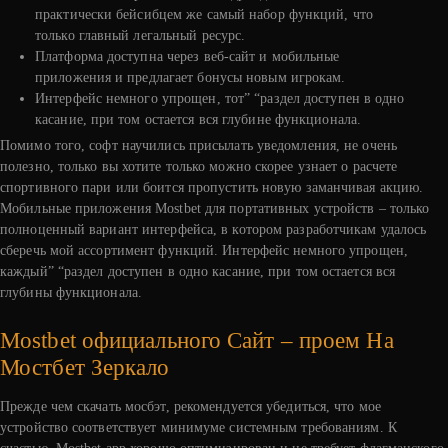
практически бейсибцем же самый набор функций, что
только главный легальный ресурс.
Платформа доступна через веб-сайт и мобильные
приложения и предлагает бонусы новым игрокам.
Интерфейс немного упрощен, тот” “раздел доступен в одно
касание, при том остается вся глубине функционала.
Помимо того, софт научились присылать уведомления, не очень
полезно, только вы хотите только можно скорее узнает о расчете
спортивного пари или боится пропустить новую заманчивая акцию.
Мобильные приложения Mostbet для портативных устройств – только
полноценный вариант интерфейса, в котором разработчикам удалось
сберечь мой ассортимент функций. Интерфейс немного упрощен,
каждый” “раздел доступен в одно касание, при том остается вся
глубины функционала.
Mostbet официального Сайт – проем На
Мостбет Зеркало
Прежде чем скачать мосбэт, рекомендуется убедиться, что мое
устройство соответствует минимуме системным требованиям. К