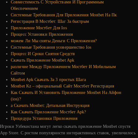
Совместимость С Устройствами И Программным
Обеспечением
Системные Требования Для Приложения Mostbet На Пк
Регистрация В Мостбет: Шаг За быстрым
Приложение Мостбет Для Ios
Процесс Установки Приложения
можем Ли Мы сняты Деньги С Приложения?
Системные Требования усовершенство Ios
Процесс И Сроки Снятия Средств
Скачать Приложение Mostbet Apk
различие Между Приложением Мостбет И Мобильным
Сайтом
Mostbet Apk Скачать За 3 простых Шага
Mostbet Kz – официальный Сайт Мостбет Регистрация
Как Скачать И Установить Приложение Mostbet На Айфон
(ios)?
а Скачать Mostbet: Детальная Инструкция
Как Скачать Приложение Мостбет Apk?
Процедура Установки Приложения
Игроки Узбекистана могут легко скачать приложение Mostbet спустя
App Store. С ростом популярности интерактивных ставок, увеличилось