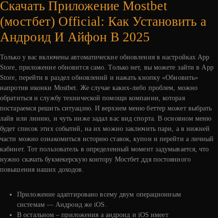
Скачать Приложение Mostbet
(мостбет) Official: Как Установить а
Андроид И Айфон В 2025
Только у вас включены автоматические обновления в настройках App
Store, приложение обновится само. Только нет, вы можете зайти в App
Store, перейти в раздел обновлений и нажать кнопку «Обновить»
напротив иконки Mostbet. Же случае каких-либо проблем, можно
обратиться и службу технической помощи компании, которая
постараемся решить ситуацию. И верхнем меню беттер может выбрать
лайв или линию, и чуть ниже задал вас вид спорта. В основном меню
будет список этих событий, на их можно заключить пари, а в нижней
части можно ознакомиться историю ставок, купон и перейти а личный
кабинет. Тот пользователь в определенный момент задумывается, что
нужно скачать букмекерскую контору Мостбет ддя постоянного
повышения наших доходов.
Приложение адаптировано всему двум операционным
системам — Андроид же iOS.
В остальном – приложения а андроид и iOS имеет