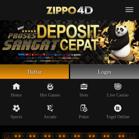
Beranda
Slot Online
Live Casino
Sportsbook
Arcade
Togel Online
Daftar
Login
Poker
Whatsapp
Home
Hot Games
Slots
Live Casino
Telegram
Sports
Arcade
Poker
Togel Online
Livechat