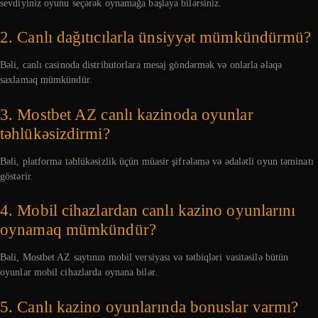
sevdiyiniz oyunu seçərək oynamağa başlaya bilərsiniz.
2. Canlı dağıtıcılarla ünsiyyət mümkündürmü?
Bəli, canlı casinoda distributorlara mesaj göndərmək və onlarla əlaqə
saxlamaq mümkündür.
3. Mostbet AZ canlı kazinoda oyunlar
təhlükəsizdirmi?
Bəli, platforma təhlükəsizlik üçün müasir şifrələmə və ədalətli oyun təminatı
göstərir.
4. Mobil cihazlardan canlı kazino oyunlarını
oynamaq mümkündür?
Bəli, Mostbet AZ saytının mobil versiyası və tətbiqləri vasitəsilə bütün
oyunlar mobil cihazlarda oynana bilər.
5. Canlı kazino oyunlarında bonuslar varmı?