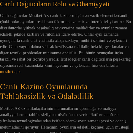
Canlı Dağıtıcıların Rolu və Əhəmiyyəti
Canlı dağıtıcılar Mostbet AZ canlı kazinosu üçün ən vacib elementlərdəndir,
çünki onlar oyunlara real insan faktoru əlavə edir və interaktivliyi artırır. Bu
distributorlar yüksək peşəkarlıq səviyyəsinə malikdirlər və oyunlar zamanı
ədalətli şəkildə kartları və rulonları idarə edirlər. Onlar eyni zamanda
oyunçularla canlı chat vasitəsilə əlaqə saxlayır, mühiti səmimi və əyləncəli
edir. Canlı yayım daima yüksək keyfiyyətə malikdir, belə ki, gecikmələr və
digər texniki problemlər minimuma endirilir. Bu, bütün oyunçular üçün
tarazlı və rahat bir təcrübə yaradır. İstifadəçilər canlı dağıtıcıların peşəkarlığı
sayəsində real kazinodakı kimi həyəcanı və əyləncəni hiss edə bilərlər
mostbet apk
.
Canlı Kazino Oyunlarında
Təhlükəsizlik və Ədalətlilik
Mostbet AZ öz istifadəçilərinin məlumatlarını qorumağa və maliyyə
əməliyyatlarının təhlükəsizliyinə böyük önəm verir. Platforma müasir
şifrələmə texnologiyalarından istifadə edərək oyun zamanı şəxsi və ödəniş
məlumatlarını qoruyur. Həmçinin, oyunların ədalətli keçməsi üçün müstəqil