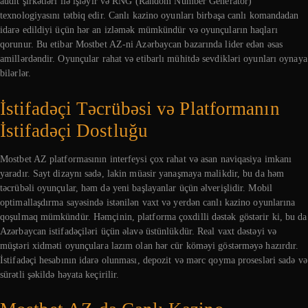
audit şirkətləri ilə işləyir və RNG (Random Number Generator)
texnologiyasını tətbiq edir. Canlı kazino oyunları birbaşa canlı komandadan
idarə edildiyi üçün hər an izləmək mümkündür və oyunçuların haqları
qorunur. Bu etibar Mostbet AZ-ni Azərbaycan bazarında lider edən əsas
amillərdəndir. Oyunçular rahat və etibarlı mühitdə sevdikləri oyunları oynaya
bilərlər.
İstifadəçi Təcrübəsi və Platformanın
İstifadəçi Dostluğu
Mostbet AZ platformasının interfeysi çox rahat və asan naviqasiya imkanı
yaradır. Sayt dizaynı sadə, lakin müasir yanaşmaya malikdir, bu da həm
təcrübəli oyunçular, həm də yeni başlayanlar üçün əlverişlidir. Mobil
optimallaşdırma sayəsində istənilən vaxt və yerdən canlı kazino oyunlarına
qoşulmaq mümkündür. Həmçinin, platforma çoxdilli dəstək göstərir ki, bu da
Azərbaycan istifadəçiləri üçün əlavə üstünlükdür. Real vaxt dəstəyi və
müştəri xidməti oyunçulara lazım olan hər cür köməyi göstərməyə hazırdır.
İstifadəçi hesabının idarə olunması, depozit və mərc qoyma prosesləri sadə və
sürətli şəkildə həyata keçirilir.