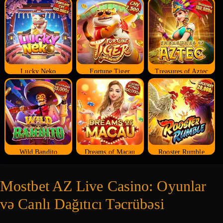
Lucky Neko
Fortune Tiger
Treasures of Aztec
Wild Bandito
Dreams of Macau
Rooster Rumble
Mostbet AZ Live Casino: Oyunlar
və Canlı Dağıtıcı Təcrübəsi