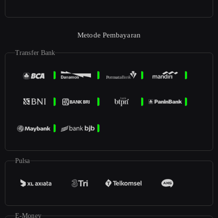
Metode Pembayaran
Transfer Bank
Pulsa
E-Money