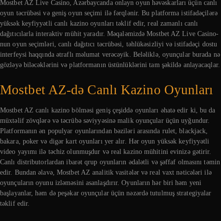
Mostbet AZ Live Casino, Azərbaycanda onlayn oyun həvəskarları üçün canlı
oyun təcrübəsi və geniş oyun seçimi ilə fərqlənir. Bu platforma istifadəçilərə
yüksək keyfiyyətli canlı kazino oyunları təklif edir, real zamanlı canlı
dağıtıcılarla interaktiv mühit yaradır. Məqaləmizdə Mostbet AZ Live Casino-
nun oyun seçimləri, canlı dağıtıcı təcrübəsi, təhlükəsizliyi və istifadəçi dostu
interfeysi haqqında ətraflı məlumat verəcəyik. Beləliklə, oyunçular burada nə
gözləyə biləcəklərini və platformanın üstünlüklərini tam şəkildə anlayacaqlar.
Mostbet AZ-də Canlı Kazino Oyunları
Mostbet AZ canlı kazino bölməsi geniş çeşiddə oyunları əhatə edir ki, bu da
müxtəlif zövqlərə və təcrübə səviyyəsinə malik oyunçular üçün uyğundur.
Platformanın ən populyar oyunlarından bəziləri arasında rulet, blackjack,
bakara, poker və digər kart oyunları yer alır. Hər oyun yüksək keyfiyyətli
video yayımı ilə təchiz olunmuşdur və real kazino mühitini evinizə gətirir.
Canlı distributorlardan ibarət qrup oyunların ədalətli və şəffaf olmasını təmin
edir. Bundan əlavə, Mostbet AZ analitik vasitələr və real vaxt nəticələri ilə
oyunçuların oyunu izləməsini asanlaşdırır. Oyunların hər biri həm yeni
başlayanlar, həm də peşəkar oyunçular üçün nəzərdə tutulmuş strategiyalar
təklif edir.