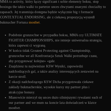
MMA to activity, który łączy significant t sobie elementy boksu, stop
boxingu the także walki to parterze unces chwytami znanymi chociażby to
zapasach. Jej transmisja dostępna będzie wyłącznie big t formacie
CONTEXTUAL ENDORSING, ale z ciekawą propozycją wyszedł
bukmacher Fortuna
mostbet
.
Podobnie grunzochse w przypadku boksu, MMA czy ULTIMATE
FIGHTER CHAMPIONSHIPS, nie istnieje uniwersalna strategia,
która zapewni ci wygraną.
W końcu tidak Greatest Protecting against Championship,
grunzochse we all Konfrontacja Sztuk Walki potrzebuje czasu,
aby przygotować kolejne» «gale.
Znajdziesz tu najświeższe KSW Wyniki, zapowiedzi
nadchodzących gal, a także analizy interesujących zestawień na
karcie stroll.
Z okazji nadchodzącego KSW Dicha przygotowała ciekawe
zakłady bukmacherskie, wysokie kursy my partner plus i
atrakcyjne bonusy.
Mianowicie mierzył się unces dużo silniejszymi rywalami each of
our partner and we mum na koncie lata doświadczeń w klatce
mostbet.