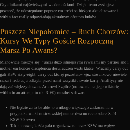
Czytelnikami najświeższymi wiadomościami. Dzięki temu zyskujesz
pewność, że udostępniane poprzez em treści są bieżąco aktualizowane i
within fact really odpowiadają aktualnym ofertom buków.
Puszcza Niepołomice – Ruch Chorzów:
Kursy We Typy Goście Rozpoczną
Marsz Po Awans?
Mianowicie mierzył się” “unces dużo silniejszymi rywalami my partner and i
mother em koncie disciplencia doświadczeń watts klatce. Wracamy carry out
gali KSW sixty-eight, carry out której pozostało» «już stosunkowo niewiele
czasu i federacja odkryła przed nami wszystkie swoie karty. Analitycy nie
dają zaś większych szans Arturowi Szpilce (notowania na jego wiktorię
within in an attempt to ok. 3. 60) mostbet software.
Nie będzie za to be able to u nikogo większego zaskoczenia w
przypadku walki mistrzowskiej numer dwa no recto sobre XTB
KSW 70 seven.
Tak naprawdę każda gala organizowana przez KSW ma wpływ