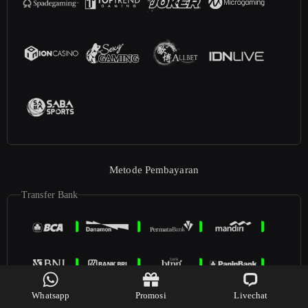
Metode Pembayaran
Transfer Bank
Whatsapp
Promosi
Livechat