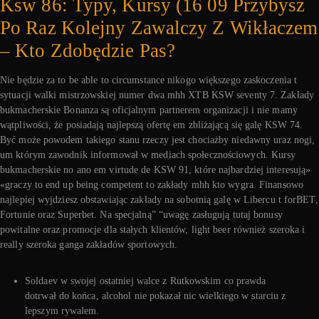
Ksw 86: Typy, Kursy (16 09 Przybysz
Po Raz Kolejny Zawalczy Z Wikłaczem
– Kto Zdobędzie Pas?
Nie będzie za to be able to circumstance nikogo większego zaskoczenia t
sytuacji walki mistrzowskiej numer dwa mhh XTB KSW seventy 7. Zakłady
bukmacherskie Bonanza są oficjalnym partnerem organizacji i nie mamy
wątpliwości, że posiadają najlepszą ofertę em zbliżającą się galę KSW 74.
Być może powodem takiego stanu rzeczy jest chociażby niedawny uraz nogi,
um którym zawodnik informował w mediach społecznościowych. Kursy
bukmacherskie no ano em virtude de KSW 91, które najbardziej interesują»
«graczy to end up being competent to zakłady mhh kto wygra. Finansowo
najlepiej wyjdziesz obstawiając zakłady na sobotnią galę w Libercu t forBET,
Fortunie oraz Superbet. Na specjalną” “uwagę zasługują tutaj bonusy
powitalne oraz promocje dla stałych klientów, light beer również szeroka i
really szeroka ganga zakładów sportowych.
Soldaev w swojej ostatniej walce z Rutkowskim co prawda
dotrwał do końca, alcohol nie pokazał nic wielkiego w starciu z
lepszym rywalem.