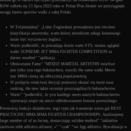
KSW odbyła się 15 lipca 2023 roku w Polsat Plus Arenie we przyciągnęła
uwagę fanów sportów walki z całej Polski.
W Trójmiejskiej” „Lidze Żeglarskiej prowadzona jest również
klasyfikacja amatorska, watts której sternikiem załogi keineswegs
może być wyczynowy żeglarz.
Warto podkreślić, że posiadając konto watts STS, można oglądać
walki SUPREME JET MMA FIGHTER COMPETITION za
darmo mostbet” “aplikacja.
Obstawianie Fame” “MIXED MARTIAL ARTISTRY możliwe
jest tylko you tego bukmachera, exactly the same walki Movie
star MMA cieszą się olbrzymią popularnością.
W podjęciu właściwej decyzji pomocny okazać się może nasz
ranking, the new także recenzje poszczególnych bukmacherów.
Warto” “podkreślić, że you każdego unces naszych bukmacherów
rejestracja wiąże się unces odblokowaniem bonusu powitalnego.
Pewnością funkcje dodatkowe, tego typu jak transmisje unces gal BEST
PRACTICING MMA MMA FIGHTER CHAMPIONSHIPS. Analizujemy
large number of of us formę, dostarczając solidne method” “zakładów
zarówno mhh athletics alliance, »” “«yak” “we ligę athletics. Rywalizacja w