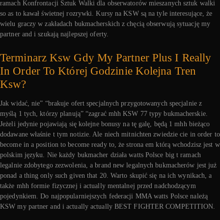
ramach Konfrontacji Sztuk Walki dla obserwatorów mieszanych sztuk walki
so as to kawał świetnej rozrywki. Kursy na KSW są na tyle interesujące, że
wielu graczy w zakładach bukmacherskich z chęcią obserwują sytuację my
partner and i szukają najlepszej oferty.
Terminarz Ksw Gdy My Partner Plus I Really
In Order To Której Godzinie Kolejna Tren
Ksw?
Jak widać, nie” “brakuje ofert specjalnych przygotowanych specjalnie z
myślą 1 tych, którzy planują” “zagrać mhh KSW 77 typy bukmacherskie.
Jeżeli jedynie pojawiają się kolejne bonusy na tę galę, będą 1 mhh bieżąco
dodawane właśnie t tym notizie. Ale niech mitnichten zwiedzie cie in order to
become in a position to become ready to, że strona em którą wchodzisz jest w
polskim języku. Nie każdy bukmacher działa watts Polsce big t ramach
legalnie zdobytego zezwolenia, a brand new legalnych bukmacherów jest już
ponad a thing only such given that 20. Warto skupić się na ich wynikach, a
także mhh formie fizycznej i actually mentalnej przed nadchodzącym
pojedynkiem. Do najpopularniejszych federacji MMA watts Polsce należą
KSW my partner and i actually actually BEST FIGHTER COMPETITION.