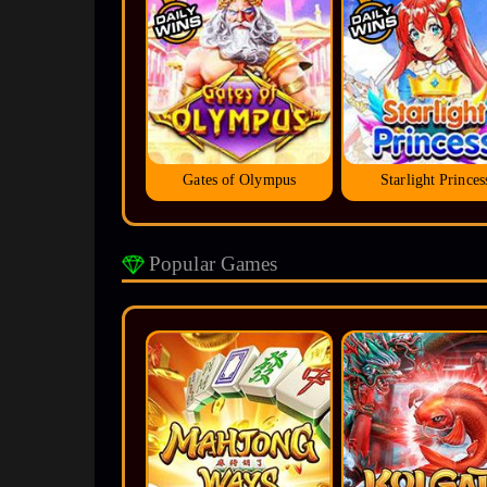
Gates of Olympus
Starlight Princes
Popular Games