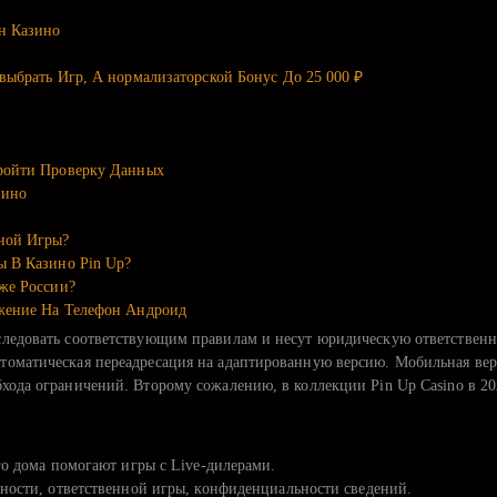
н Казино
выбрать Игр, А нормализаторской Бонус До 25 000 ₽
ройти Проверку Данных
зино
ной Игры?
ы В Казино Pin Up?
же России?
жение На Телефон Андроид
 следовать соответствующим правилам и несут юридическую ответственн
втоматическая переадресация на адаптированную версию. Мобильная вер
бхода ограничений. Второму сожалению, в коллекции Pin Up Casino в 20
о дома помогают игры с Live-дилерами.
ности, ответственной игры, конфиденциальности сведений.