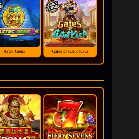
Aztec Gems
Gates of Gatot Kaca