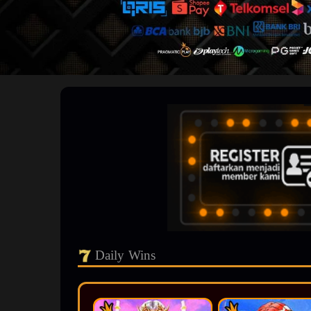
Daily Wins