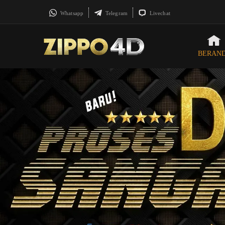
Whatsapp
Telegram
Livechat
BERAN