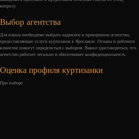
вопросу.
Выбор агентства
Для начала необходимо выбрать надежное и проверенное агентство,
предоставляющее услуги куртизанок в Ярославле. Отзывы и рейтинги
клиентов помогут определиться с выбором. Важно удостовериться, что
агентство работает легально и обеспечивает конфиденциальность.
Оценка профиля куртизанки
При выборе