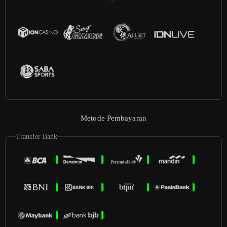
Metode Pembayaran
Transfer Bank