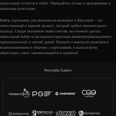
куртизанкой остаются в тайне. Обращайтесь только к проверенным и
надежным агентствам.
Выбор куртизанки для свидания на выходных в Ярославле – это
ответственный и важный процесс, который требует внимательного
подхода. Следуя указанным выше советам, вы сможете сделать
правильный выбор и насладиться приятным времяпрепровождением с
привлекательной и умелой дамой. Помните о важности уважения и
взаимопонимания в общении с куртизанкой, и ваша встреча
обязательно станет запоминающейся и приятной.
Penyedia Games