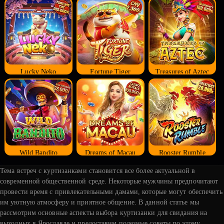
Lucky Neko
Fortune Tiger
Treasures of Aztec
Wild Bandito
Dreams of Macau
Rooster Rumble
Тема встреч с куртизанками становится все более актуальной в
современной общественной среде. Некоторые мужчины предпочитают
провести время с привлекательными дамами, которые могут обеспечить
им уютную атмосферу и приятное общение. В данной статье мы
рассмотрим основные аспекты выбора куртизанки для свидания на
выходных в Ярославле и предоставим полезные советы по этому