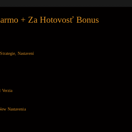
darmo + Za Hotovosť Bonus
Strategie, Nastavení
l Verzia
New Nastavenia