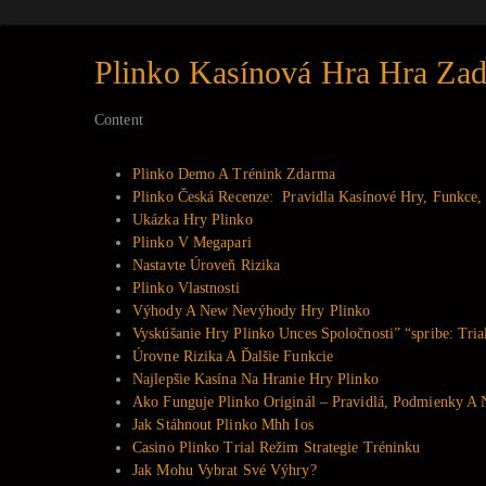
Plinko Kasínová Hra Hra Za
Content
Plinko Demo A Trénink Zdarma
Plinko Česká Recenze: Pravidla Kasínové Hry, Funkce, 
Ukázka Hry Plinko
Plinko V Megapari
Nastavte Úroveň Rizika
Plinko Vlastnosti
Výhody A New Nevýhody Hry Plinko
Vyskúšanie Hry Plinko Unces Spoločnosti” “spribe: Tria
Úrovne Rizika A Ďalšie Funkcie
Najlepšie Kasína Na Hranie Hry Plinko
Ako Funguje Plinko Originál – Pravidlá, Podmienky A 
Jak Stáhnout Plinko Mhh Ios
Casino Plinko Trial Režim Strategie Tréninku
Jak Mohu Vybrat Své Výhry?