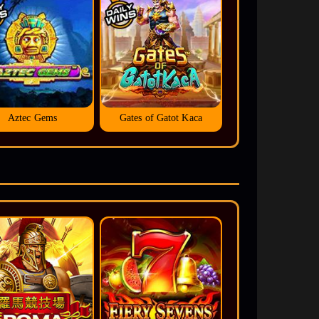
Aztec Gems
Gates of Gatot Kaca