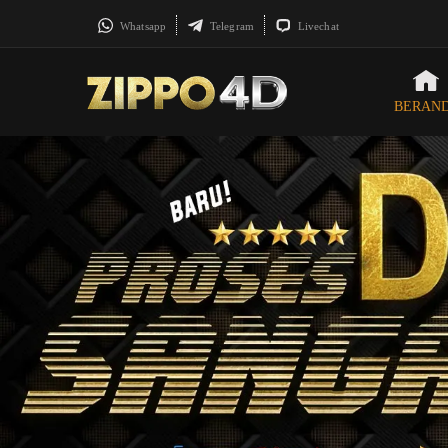
Whatsapp
Telegram
Livechat
BERAN