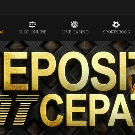
DA
SLOT ONLINE
LIVE CASINO
SPORTSBOOK