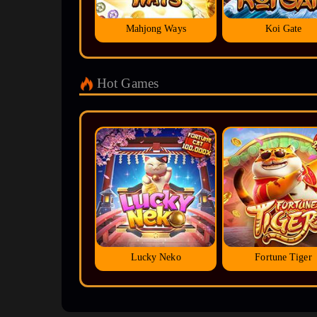
Mahjong Ways
Koi Gate
Hot Games
Lucky Neko
Fortune Tiger