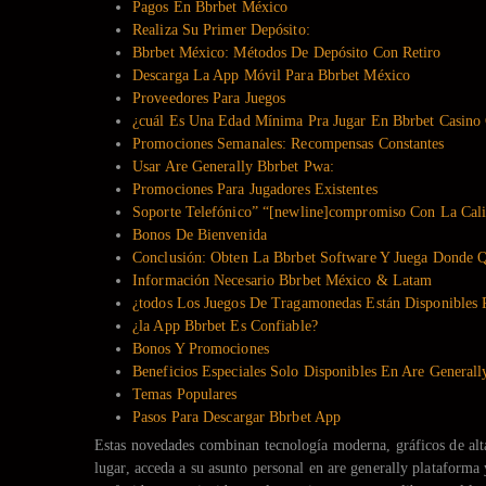
Pagos En Bbrbet México
Realiza Su Primer Depósito:
Bbrbet México: Métodos De Depósito Con Retiro
Descarga La App Móvil Para Bbrbet México
Proveedores Para Juegos
¿cuál Es Una Edad Mínima Pra Jugar En Bbrbet Casino
Promociones Semanales: Recompensas Constantes
Usar Are Generally Bbrbet Pwa:
Promociones Para Jugadores Existentes
Soporte Telefónico” “[newline]compromiso Con La Cal
Bonos De Bienvenida
Conclusión: Obten La Bbrbet Software Y Juega Donde Q
Información Necesario Bbrbet México & Latam
¿todos Los Juegos De Tragamonedas Están Disponibles 
¿la App Bbrbet Es Confiable?
Bonos Y Promociones
Beneficios Especiales Solo Disponibles En Are Generall
Temas Populares
Pasos Para Descargar Bbrbet App
Estas novedades combinan tecnología moderna, gráficos de alta
lugar, acceda a su asunto personal en are generally plataforma