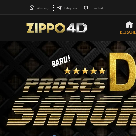
Whatsapp
Telegram
Livechat
BERAN