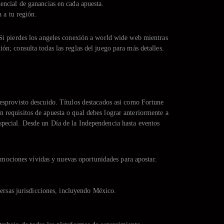
encial de ganancias en cada apuesta.
 a tu región.
 Si pierdes los angeles conexión a world wide web mientras
ón; consulta todas las reglas del juego para más detalles.
desprovisto descuido. Títulos destacados asi como Fortune
 requisitos de apuesta o qual debes lograr anteriormente a
special. Desde un Día de la Independencia hasta eventos
 emociones vívidas y nuevas oportunidades para apostar.
ersas jurisdicciones, incluyendo México.