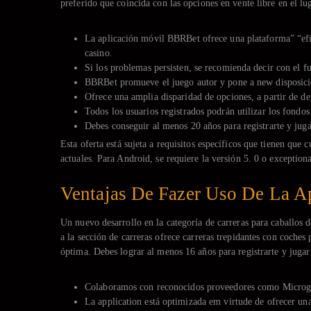
preferido que coincida con las opciones en vente libre en el lug
La aplicación móvil BBRBet ofrece una plataforma” “efici
casino.
Si los problemas persisten, se recomienda decir con el 
BBRBet promueve el juego autor y pone a new disposició
Ofrece una amplia disparidad de opciones, a partir de d
Todos los usuarios registrados podrán utilizar los fondos
Debes conseguir al menos 20 años para registrarte y juga
Esta oferta está sujeta a requisitos específicos que tienen qu
actuales. Para Android, se requiere la versión 5. 0 o exceptio
Ventajas De Fazer Uso De La A
Un nuevo desarrollo en la categoría de carreras para caballos
a la sección de carreras ofrece carreras trepidantes con coche
óptima. Debes lograr al menos 16 años para registrarte y jugar
Colaboramos con reconocidos proveedores como Microgami
La application está optimizada em virtude de ofrecer una 