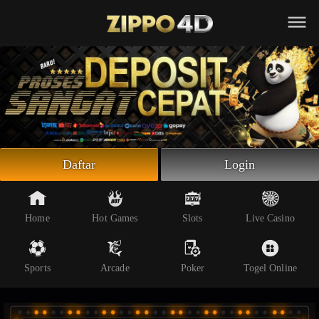
Beranda
Slot Online
Live Casino
Sportsbook
Arcade
Togel Online
Daftar
Login
Poker
Whatsapp
Home
Hot Games
Slots
Live Casino
Telegram
Sports
Arcade
Poker
Togel Online
Livechat