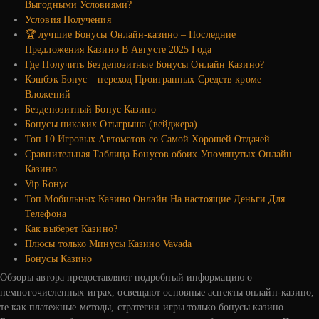
Выгодными Условиями?
Условия Получения
🏆 лучшие Бонусы Онлайн-казино – Последние
Предложения Казино В Августе 2025 Года
Где Получить Бездепозитные Бонусы Онлайн Казино?
Кэшбэк Бонус – переход Проигранных Средств кроме
Вложений
Бездепозитный Бонус Казино
Бонусы никаких Отыгрыша (вейджера)
Топ 10 Игровых Автоматов со Самой Хорошей Отдачей
Сравнительная Таблица Бонусов обоих Упомянутых Онлайн
Казино
Vip Бонус
Топ Мобильных Казино Онлайн На настоящие Деньги Для
Телефона
Как выберет Казино?
Плюсы только Минусы Казино Vavada
Бонусы Казино
Обзоры автора предоставляют подробный информацию о
немногочисленных играх, освещают основные аспекты онлайн-казино,
те как платежные методы, стратегии игры только бонусы казино.