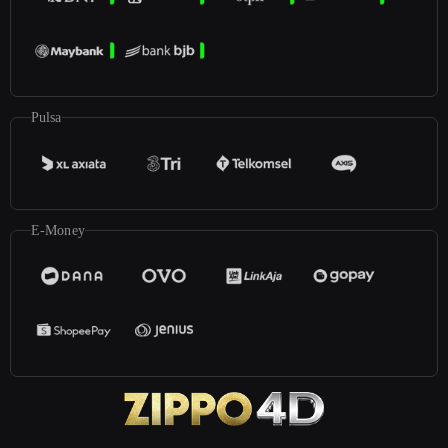
Pulsa
E-Money