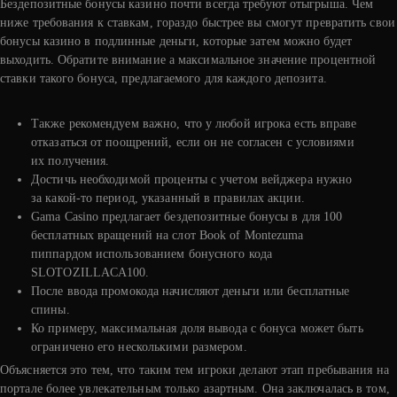
Бездепозитные бонусы казино почти всегда требуют отыгрыша. Чем
ниже требования к ставкам, гораздо быстрее вы смогут превратить свои
бонусы казино в подлинные деньги, которые затем можно будет
выходить. Обратите внимание а максимальное значение процентной
ставки такого бонуса, предлагаемого для каждого депозита.
Также рекомендуем важно, что у любой игрока есть вправе
отказаться от поощрений, если он не согласен с условиями
их получения.
Достичь необходимой проценты с учетом вейджера нужно
за какой-то период, указанный в правилах акции.
Gama Casino предлагает бездепозитные бонусы в для 100
бесплатных вращений на слот Book of Montezuma
пиппардом использованием бонусного кода
SLOTOZILLACA100.
После ввода промокода начисляют деньги или бесплатные
спины.
Ко примеру, максимальная доля вывода с бонуса может быть
ограничено его несколькими размером.
Объясняется это тем, что таким тем игроки делают этап пребывания на
портале более увлекательным только азартным. Она заключалась в том,