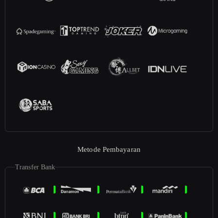
Metode Pembayaran
Transfer Bank