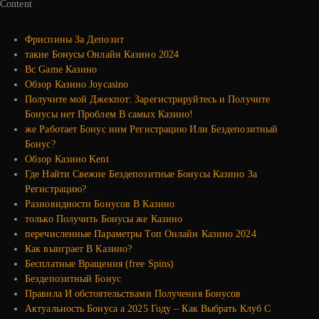
Content
Фриспины За Депозит
такие Бонусы Онлайн Казино 2024
Bc Game Казино
Обзор Казино Joycasino
Получите мой Джекпот: Зарегистрируйтесь и Получите
Бонусы нет Проблем В самых Казино!
же Работает Бонус ним Регистрацию Или Бездепозитный
Бонус?
Обзор Казино Kent
Где Найти Свежие Бездепозитные Бонусы Казино За
Регистрацию?
Разновидности Бонусов В Казино
только Получить Бонусы же Казино
перечисленные Параметры Топ Онлайн Казино 2024
Как выиграет В Казино?
Бесплатные Вращения (free Spins)
Бездепозитный Бонус
Правила И обстоятельствами Получения Бонусов
Актуальность Бонуса а 2025 Году – Как Выбрать Клуб С