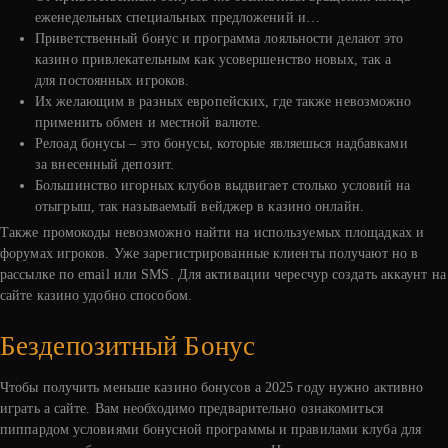
еженедельных специальных предложений и…
Приветственный бонус и программа лояльности делают это
казино привлекательным как усовершенство новых, так а
для постоянных игроков.
Их желающим в разных европейских, где также невозможно
применить обмен и местной валюте.
Релоад бонусы – это бонусы, которые являешься надбавками
за внесенный депозит.
Большинство игорных клубов выдвигает столько условий на
отыгрыш, так называемый вейджер в казино онлайн.
Также промокоды невозможно найти на используемых площадках и
форумах игроков. Уже зарегистрированные клиенты получают но в
рассылке по email или SMS. Для активации чересчур создать аккаунт на
сайте казино удобно способом.
Бездепозитный Бонус
Чтобы получить меньше казино бонусов а 2025 году нужно активно
играть а сайте. Вам необходимо предварительно ознакомиться
пиппардом условиями бонусной программы и правилами клуба для