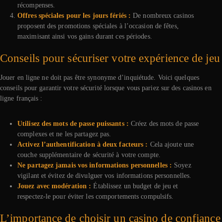
récompenses.
Offres spéciales pour les jours fériés :
De nombreux casinos
proposent des promotions spéciales à l’occasion de fêtes,
maximisant ainsi vos gains durant ces périodes.
Conseils pour sécuriser votre expérience de jeu
Jouer en ligne ne doit pas être synonyme d’inquiétude. Voici quelques
conseils pour garantir votre sécurité lorsque vous pariez sur des casinos en
ligne français :
Utilisez des mots de passe puissants :
Créez des mots de passe
complexes et ne les partagez pas.
Activez l’authentification à deux facteurs :
Cela ajoute une
couche supplémentaire de sécurité à votre compte.
Ne partagez jamais vos informations personnelles :
Soyez
vigilant et évitez de divulguer vos informations personnelles.
Jouez avec modération :
Établissez un budget de jeu et
respectez-le pour éviter les comportements compulsifs.
L’importance de choisir un casino de confiance