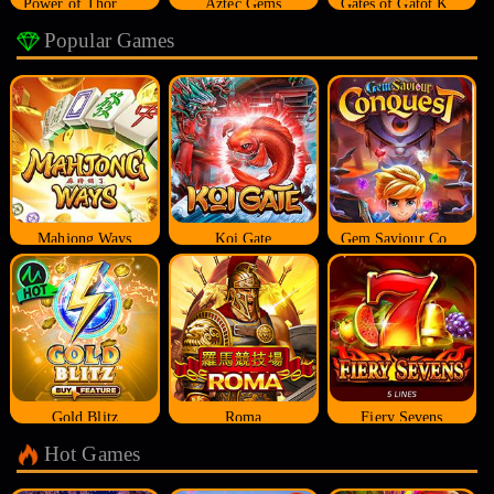
Power of Thor Megaways
Aztec Gems
Gates of Gatot Kaca
Popular Games
Mahjong Ways
Koi Gate
Gem Saviour Conquest
Gold Blitz
Roma
Fiery Sevens
Hot Games