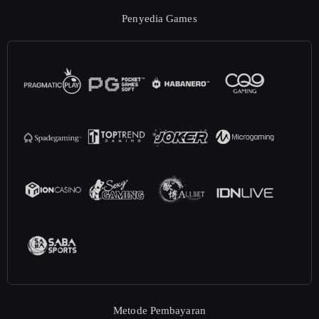
Penyedia Games
Metode Pembayaran