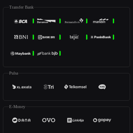
Transfer Bank
Pulsa
E-Money