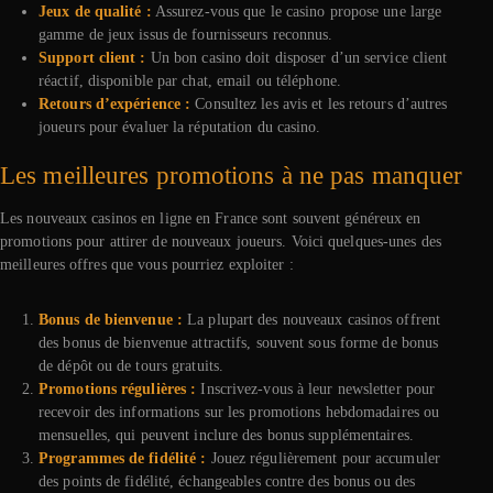
Jeux de qualité :
Assurez-vous que le casino propose une large
gamme de jeux issus de fournisseurs reconnus.
Support client :
Un bon casino doit disposer d’un service client
réactif, disponible par chat, email ou téléphone.
Retours d’expérience :
Consultez les avis et les retours d’autres
joueurs pour évaluer la réputation du casino.
Les meilleures promotions à ne pas manquer
Les nouveaux casinos en ligne en France sont souvent généreux en
promotions pour attirer de nouveaux joueurs. Voici quelques-unes des
meilleures offres que vous pourriez exploiter :
Bonus de bienvenue :
La plupart des nouveaux casinos offrent
des bonus de bienvenue attractifs, souvent sous forme de bonus
de dépôt ou de tours gratuits.
Promotions régulières :
Inscrivez-vous à leur newsletter pour
recevoir des informations sur les promotions hebdomadaires ou
mensuelles, qui peuvent inclure des bonus supplémentaires.
Programmes de fidélité :
Jouez régulièrement pour accumuler
des points de fidélité, échangeables contre des bonus ou des