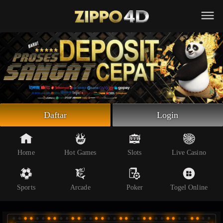
Beranda
Slot Online
Live Casino
Sportsbook
Arcade
Togel Online
Daftar
Login
Poker
Whatsapp
Home
Hot Games
Slots
Live Casino
Telegram
Sports
Arcade
Poker
Togel Online
Livechat